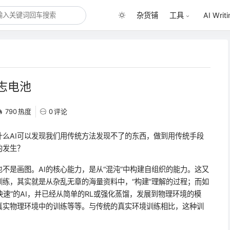
杂货铺
AI Writ
工具
志电池
790
热度
0
评论
么AI可以发现我们用传统方法发现不了的东西，做到用传统手段
的发生？
也不是画图。AI的核心能力，是从“混沌”中构建自组织的能力。这又
训练，其实就是从杂乱无章的海量资料中，“构建”理解的过程；而如
“快速”的AI，并已经从简单的RL或强化蒸馏，发展到物理环境的模
真实物理环境中的训练等等。与传统的真实环境训练相比，这种训