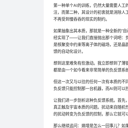
第一种单个AI的训练，仍然大量需要人工的
注，而第二种，其设计的初衷就是消除人工
不再受到慢吞吞的现实的制约。
如果抽象出其本质，那就是一种全新的“自动
经实现了——让我们直接抛出那个词吧：负
是核聚变中约束等离子体的磁场，还是晶圆
馈的自动化设计。
想到这里难免有些激动。我立即想到了薄
都是由一个如今看来非常简单的负反馈系
但这一次又与以往的任何一次有本质的不同
负反馈只能控制那一台机器，而AI则可以控
让我们进一步剖析这种负反馈系统。首先，
真正触及宇宙本质的问题。扰动来自随机
的扰动转变为负反馈的控制，那么它就可以
那么继续追问：熵增是怎么一回事儿？如