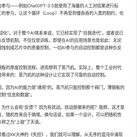
参与——例如ChatGPT-3.5就使用了海量的人工对结果进行标
的参与，让这个循环（Loop）不再受到慢吞吞的人类的制约，也
化”。对于整个AI体系来说，它已经实现了“自我迭代”，或者说已
反馈机制。不仅仅是训练，即使在AI的应用场景也是如此：无论
蚀刻成芯片中的质量控制，一切AI参与的自动控制都是这种负反
钢板的厚度控制流程，进而想到了蒸汽机。实际上，整个工业时代
统带来的：蒸汽机的这种设计让它实现了可靠的自动控制。
，因为AI的能力是“通用”的。蒸汽机只能控制那个阀门，薄钢板的
制“信息和数据”。
为什么会有“反馈”？因为有扰动。扰动是哪来的呢？我想，这才是
性，随机性来自于熵增。换句话说，如果一个设计，可以把随机性
称之为“上窥”了天道。
果看过KK大神的《失控》，我们就可以理解，从无序的混沌中涌现