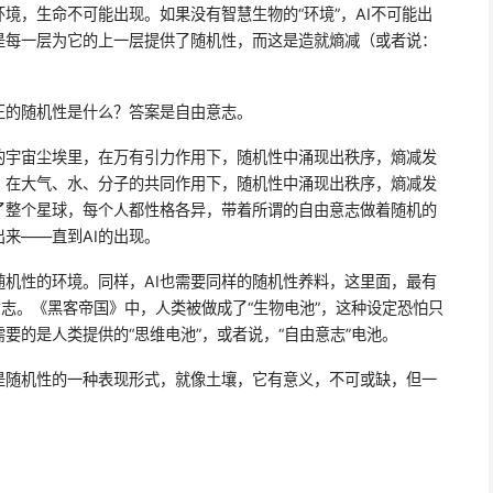
境，生命不可能出现。如果没有智慧生物的“环境”，AI不可能出
是每一层为它的上一层提供了随机性，而这是造就熵减（或者说：
正的随机性是什么？答案是自由意志。
的宇宙尘埃里，在万有引力作用下，随机性中涌现出秩序，熵减发
，在大气、水、分子的共同作用下，随机性中涌现出秩序，熵减发
了整个星球，每个人都性格各异，带着所谓的自由意志做着随机的
来——直到AI的出现。
机性的环境。同样，AI也需要同样的随机性养料，这里面，最有
意志。《黑客帝国》中，人类被做成了“生物电池”，这种设定恐怕只
要的是人类提供的“思维电池”，或者说，“自由意志”电池。
是随机性的一种表现形式，就像土壤，它有意义，不可或缺，但一