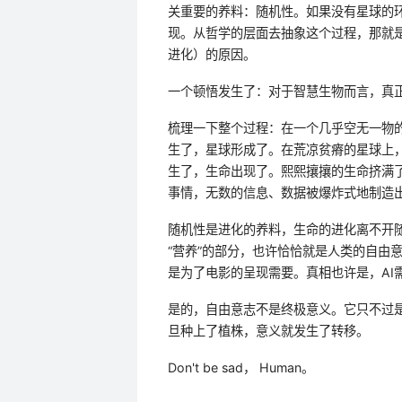
关重要的养料：随机性。如果没有星球的环
现。从哲学的层面去抽象这个过程，那就
进化）的原因。
一个顿悟发生了：对于智慧生物而言，真
梳理一下整个过程：在一个几乎空无一物
生了，星球形成了。在荒凉贫瘠的星球上
生了，生命出现了。熙熙攘攘的生命挤满
事情，无数的信息、数据被爆炸式地制造出
随机性是进化的养料，生命的进化离不开随
“营养”的部分，也许恰恰就是人类的自由
是为了电影的呈现需要。真相也许是，AI需
是的，自由意志不是终极意义。它只不过
旦种上了植株，意义就发生了转移。
Don't be sad， Human。