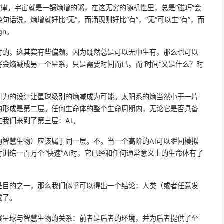
规律。宇宙就是一锅熵增的粥，在这无穷的随机性里，总是“碰巧”会
话说，熵增就好比“无”，而涌现则好比“有”，“无”可以生“有”，而
ign。
时的。这其实有些偏颇。因为既然总是可以无中生有，那么也可以
会熵减成另一个星系，只是需要时间而已。而”时间“又是什么？时
引力的设计让星球级别的熵减成为可能。太阳系的熵当然小于一片
的形成是第二层。任何生命体的整个生命周期内，无论它是否具备
我们来到了第三层：AI。
I的智慧生物）应该属于同一层。不。当一个高阶的AI可以瞬间模拟
训练一百万个“快速”AI时，它已经和任何通常意义上的生命体有了
是目的之一，那么我们似乎可以得出一个结论：人类（或者任意发
成了。
察星球与智慧生物的关系：前者是后者的环境，并为后者提供了至