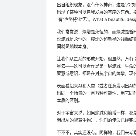
出自组织现象，没有什么神奇，这是“冷”
出现了某种可以自我发展的有序的东西。换句
“有”也终将化“无”。What a beautiful des
我们常常说：熵增是永恒的，而熵减是暂
说熵减是永恒的。爆炸的超新星的残骸终将
间就是熵增本身。
让我们从星系的形成开始。很显然，万有
星云——这可以看作是第一层熵减。生命
智慧或意识，都是在对抗宇宙的熵增。现在
表面看起来AI和人类（或者任意发明出A
出同一个场景的一百万种可能性，用它同时
本质的区别。
对于宇宙来说，如果熵减和熵增一样，都
明出AI的智慧生物），你们的使命已经完
不不不，其实还没有。同样地，我们来考