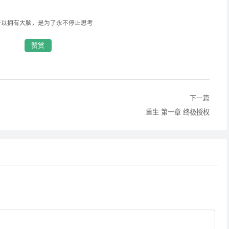
所以拥有大脑，是为了永不停止思考
赞赏
下一篇
重生 第一章 终极授权